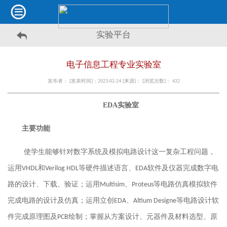
实验平台
电子信息工程专业实验室
发布者： [发表时间]：2023-02-24 [来源]： [浏览次数]：
432
EDA实验室
主要功能
使学生能够针对数字系统及模拟电路设计这一复杂工程问题，
运用
和
等硬件描述语言、
软件及仪器完成数字电
VHDL
Verilog HDL
EDA
路的设计、下载、验证
；
运用
、
等电路仿真模拟软件
Multisim
Proteus
完成电路的设计及仿真
；
运用立创
、
等电路设计软
EDA
Altium Designe
件完成原理图及
绘制
；
掌握从方案设计、元器件及材料选型、原
PCB