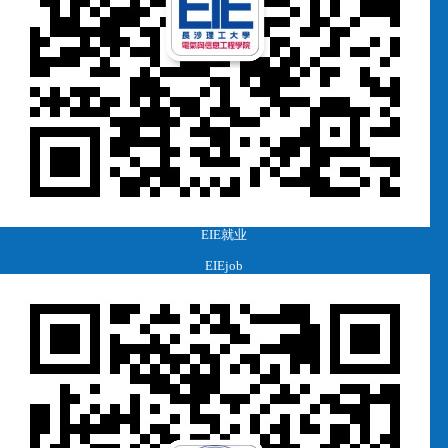
EIE就业
EIEjob