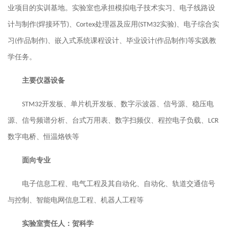
业项目的实训基地。实验室也承担模拟电子技术实习、电子线路设
计与制作
焊接环节
、
处理器及应用
实验
、电子综合实
(
)
Cortex
(STM32
)
习
作品制作
、嵌入式系统课程设计、毕业设计
作品制作
等实践教
(
)
(
)
学任务。
主要仪器设备
开发板
、
单片机开发板
、
数字示波器、信号源
、
稳压电
STM32
源、信号频谱分析
、
台式万用表、数字扫频仪
、
程控电子负载
、
LCR
数字电桥、恒温烙铁等
面向专业
电子信息工程、电气工程及其自动化、自动化、轨道交通信号
与控制
、
智能电网信息工程
、
机器人工程
等
实验室责任人：
贺科学