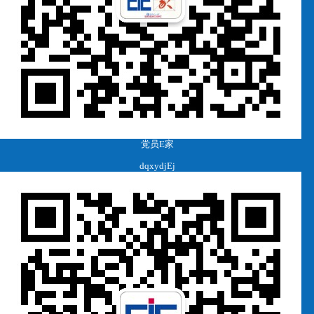
党员E家
dqxydjEj