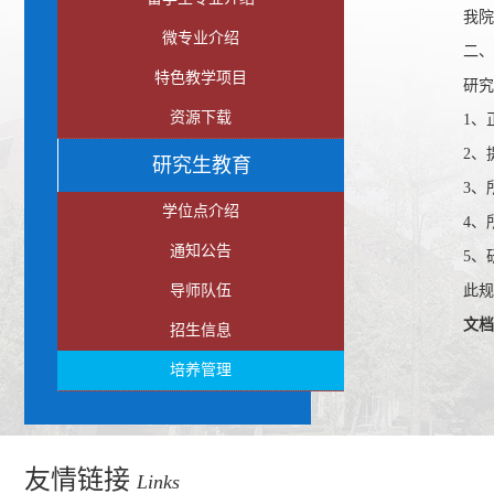
我院
微专业介绍
二、
特色教学项目
研究
资源下载
1、
2、
研究生教育
3、
学位点介绍
4、
通知公告
5、
导师队伍
此规
文档
招生信息
培养管理
友情链接
Links