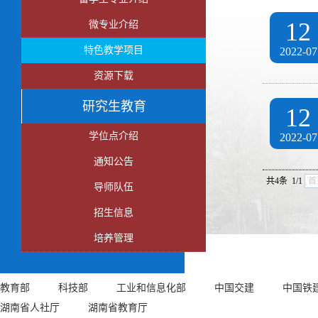
12
微专业介绍
特色教学项目
2022-07
资源下载
研究生教育
12
学位点介绍
2022-07
通知公告
共4条 1/1
首
导师队伍
招生信息
培养管理
友情链接
Links
教育部
科技部
工业和信息化部
中国交建
中国铁
湖南省人社厅
湖南省教育厅