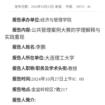
发布日期：2024年10月23日 来源： 作者： HITS：
46
报告承办单位
:
经济与管理学院
公共管理案例大赛的学理解释与
报告内容
:
实践重现
李鹏
报告人姓名
:
大连理工大学
报告人所在单位
:
报告人职称
/职务及学术头衔:
教授
报告时间
:
2024年10月2
7
日
上
午
8
：
00
报告地点
:
金盆岭校区
7教217
报告人简介
: