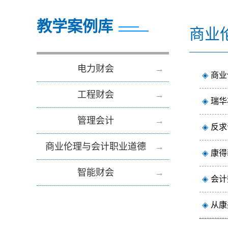
教学案例库
商业
电力财会
→
◈
商业
工程财会
→
◈
瑞华
管理会计
→
◈
反求
商业伦理与会计职业道德
→
◈
康得
智能财会
→
◈
会计
◈
从康