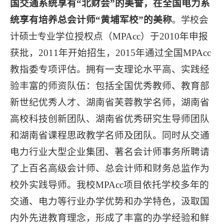
国交通系统享有“北财会”的美誉，在全国电力系
统享有培养总会计师“黄埔军校”的美称
会
。
学校
计
学位授权点（
MPAcc
）于
2010
年申报
硕士专业
获批，
2011
年开始招生
，
2015
年通过全国
MPAcc
教指委专项评估。拥有一支理论水平高、实践经
验丰富的师资队伍：包括全国优秀教师、教育部
新世纪优秀人才、湖南省芙蓉教学名师，湖南省
高校科技创新团队、湖南省优秀研究生导师团队
和湖南省课程思政教学名师及团队。同时从交通
电力行业大型企业集团、著名会计师事务所聘请
了上百名高级会计师、总会计师和财务总监作为
校外实践导师。我校
MPAcc
项目依托学校多年的
交通、电力等行业办学优势和办学特色，汲取国
内外先进教育理念，形成了丰富的办学经验和鲜