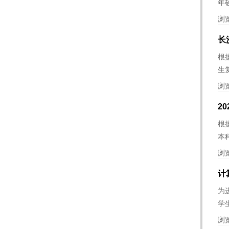
年
浏
长
根
生
浏
2
根
本
浏
计
为
学
浏