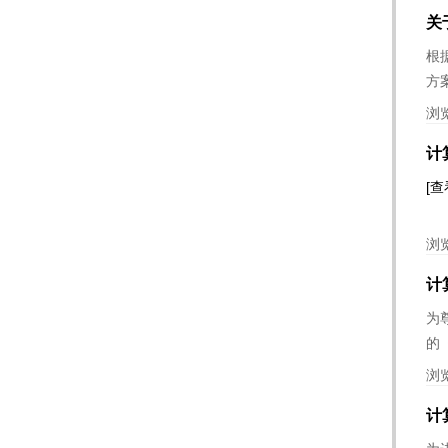
关
根
方
浏
计
[查
浏
计
为
的
浏
计