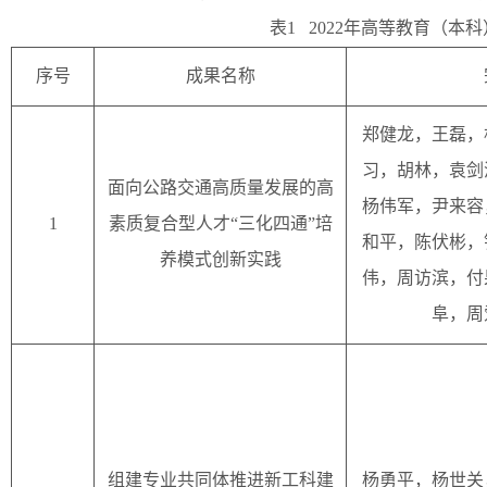
表1
2022年高等教育（本
序号
成果名称
郑健龙，王磊，
习，胡林，袁剑
面向公路交通高质量发展的高
杨伟军，尹来容
1
素质复合型人才“三化四通”培
和平，陈伏彬，
养模式创新实践
伟，周访滨，付
阜，周
组建专业共同体推进新工科建
杨勇平，杨世关