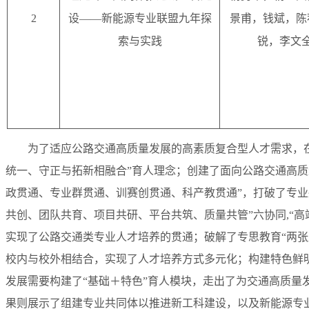
2
设——新能源专业联盟九年探
景甫，钱斌，陈
索与实践
锐，李文
为了适应公路交通高质量发展的高素质复合型人才需求，在
统一、守正与拓新相融合”育人理念；创建了面向公路交通高质
政贯通、专业群贯通、训赛创贯通、科产教贯通”，打破了专业
共创、团队共育、项目共研、平台共筑、质量共管”六协同,“
实现了公路交通类专业人才培养的贯通；破解了专思教育“两张
校内与校外相结合，实现了人才培养方式多元化；构建特色鲜
发展需要构建了“基础＋特色”育人模块，走出了为交通高质量
果则展示了
组建专业共同体
以
推进新工科建设
，以及
新能源专