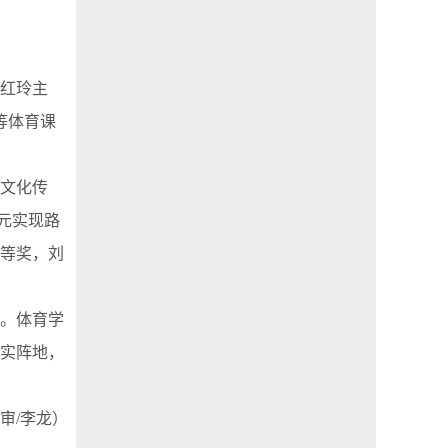
红玲主
等体育课
文化传
元实现路
等奖，刘
。体育学
实阵地，
审
/
李龙）