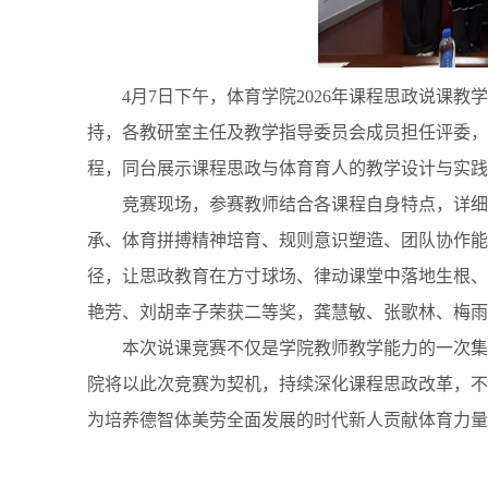
4
月
7
日下午，体育学院
2026
年课程思政说课教学
持，各教研室主任及教学指导委员会成员担任评委，
程，同台展示课程思政与体育育人的教学设计与实践
竞赛现场，参赛教师结合各课程自身特点，详细
承、体育拼搏精神培育、规则意识塑造、团队协作能
径，让思政教育在方寸球场、律动课堂中落地生根、
艳芳、刘胡幸子荣获二等奖，龚慧敏、张歌林、梅雨
本次说课竞赛不仅是学院教师教学能力的一次集
院将以此次竞赛为契机，持续深化课程思政改革，不
为培养德智体美劳全面发展的时代新人贡献体育力量