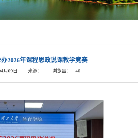
办2026年课程思政说课教学竞赛
4月09日
来源：
浏览量：
40