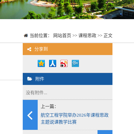
当前位置：
网站首页
>>
课程思政
>> 正文
分享到
附件
没有附件...
上一篇：
航空工程学院举办2026年课程思政
主题说课教学比赛