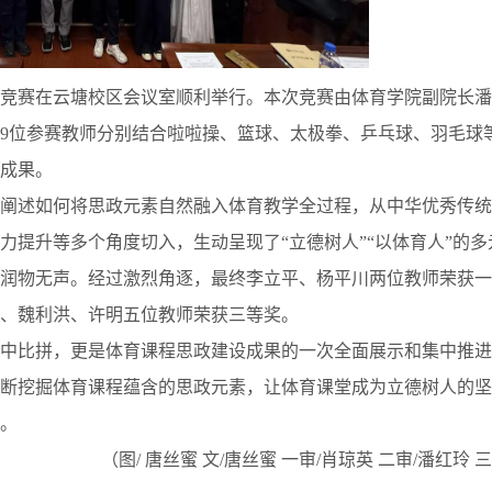
竞赛在云塘校区会议室顺利举行。本次竞赛由体育学院副院长潘
9
位参赛教师分别结合啦啦操、篮球、太极拳、乒乓球、羽毛球
成果。
阐述如何将思政元素自然融入体育教学全过程，从中华优秀传统
力提升等多个角度切入，生动呈现了
“
立德树人
”“
以体育人
”
的多
润物无声。经过激烈角逐，最终李立平、杨平川两位教师荣获一
、魏利洪、许明五位教师荣获三等奖。
中比拼，更是体育课程思政建设成果的一次全面展示和集中推进
断挖掘体育课程蕴含的思政元素，让体育课堂成为立德树人的坚
。
（图
/
唐丝蜜
文
/
唐丝蜜
一审
/
肖琼英
二审
/
潘红玲
三