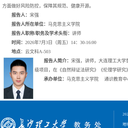
方面做好风险防控，保障其规范、健康开源。
报告
人：
宋强
报告人
所在单位：
马克思主义学院
报告人
职称
/职务及学术头衔：
讲师
时间
：
202
6
年
7
月
3
日（
周五
）
14：30-16:00
地点
：
云文科
A-503
报告人简介
：
宋强，讲师，大连理工大学
级项目，在《自然辩证法研究》《伦理学研究
承办单位：
马克思主义
学院
通识教育中
2
地