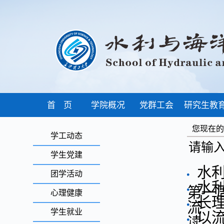
首 页
学院概况
党群工会
研究生教
您现在
学工动态
请输
学生党建
水
团学活动
水
第一
心理健康
长
流
学生就业
以
读