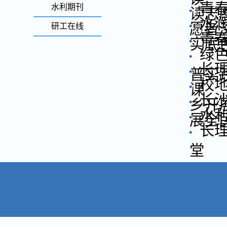
青
水利期刊
读志
水
愿者
研工在线
青
实底
绿
长
普实
校
课
长
乡开
水
展全
长
堂