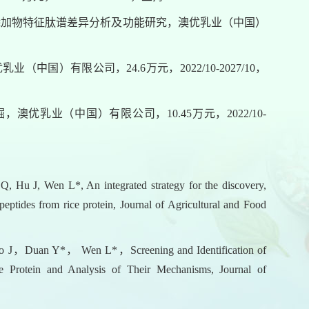
 添加物特征肽谱差异分析及功能研究，澳优乳业（中国）
国）有限公司，24.6万元，2022/10-2027/10，
优乳业（中国）有限公司，10.45万元，2022/10-
u J, Wen L*, An integrated strategy for the discovery,
peptides from rice protein, Journal of Agricultural and Food
uan Y*， Wen L*，Screening and Identification of
e Protein and Analysis of Their Mechanisms, Journal of