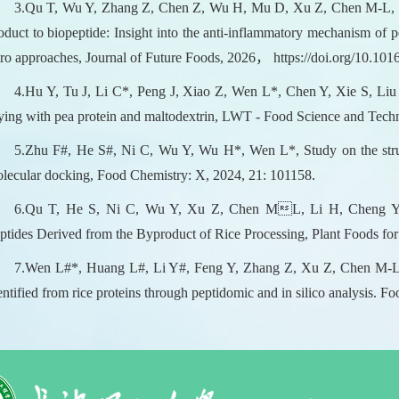
3.Qu T, Wu Y, Zhang Z, Chen Z, Wu H, Mu D, Xu Z, Chen M-L, 
oduct to biopeptide: Insight into the anti-inflammatory mechanism of pe
tro approaches, Journal of Future Foods, 2026， https://doi.org/10.1016
4.Hu Y, Tu J, Li C*, Peng J, Xiao Z, Wen L*, Chen Y, Xie S, Liu 
ying with pea protein and maltodextrin, LWT - Food Science and Tech
5.Zhu F#, He S#, Ni C, Wu Y, Wu H*, Wen L*, Study on the struct
lecular docking, Food Chemistry: X, 2024, 21: 101158.
6.Qu T, He S, Ni C, Wu Y, Xu Z, Chen ML, Li H, Cheng Y*,
ptides Derived from the Byproduct of Rice Processing, Plant Foods 
7.Wen L#*, Huang L#, Li Y#, Feng Y, Zhang Z, Xu Z, Chen M-L,
entified from rice proteins through peptidomic and in silico analysis. 