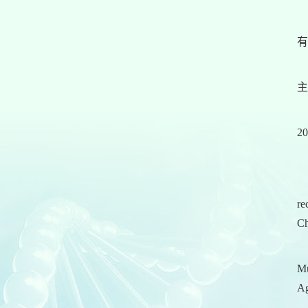
有
主
2
re
Ch
Mu
Ag