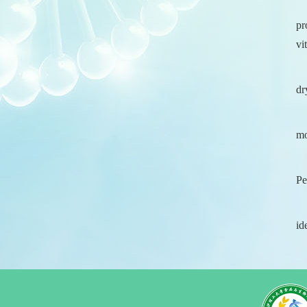
pr
vi
dr
mo
Pe
id