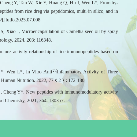
Cheng Y, Tan W, Xie Y, Huang Q, Hu J, Wen L*, From by-
ptides from rice dreg via peptidomics, multi-in silico, and in
/j.jfutfo.2025.07.008.
S, Xiao J, Microencapsulation of Camellia seed oil by spray
nology, 2024, 203: 116348.
ure–activity relationship of rice immunopeptides based on
 Wen L*, In Vitro AntiInfammatory Activity of Three
for Human Nutrition. 2022, 77（2）: 172-180.
 Cheng Y*, New peptides with immunomodulatory activity
Food Chemistry, 2021, 364: 130357.