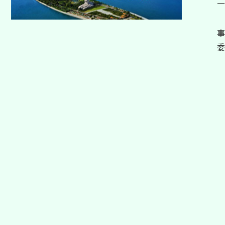
二
事
委