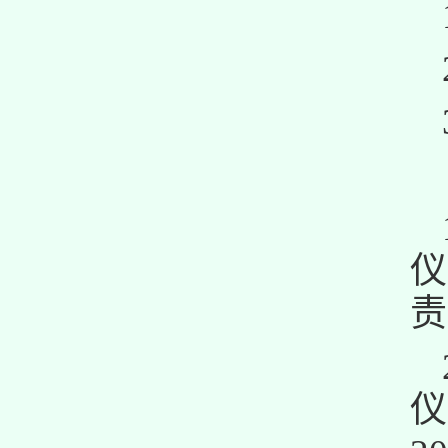
仪
责
仪