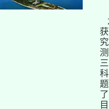
获
测
三
科
题
了
目