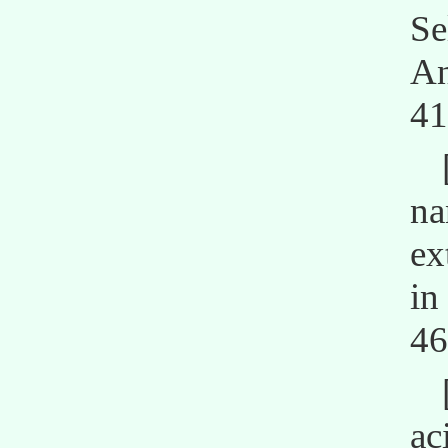
Se
A
41
na
ex
in
4
ac