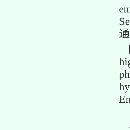
en
Se
通
hi
ph
hy
E