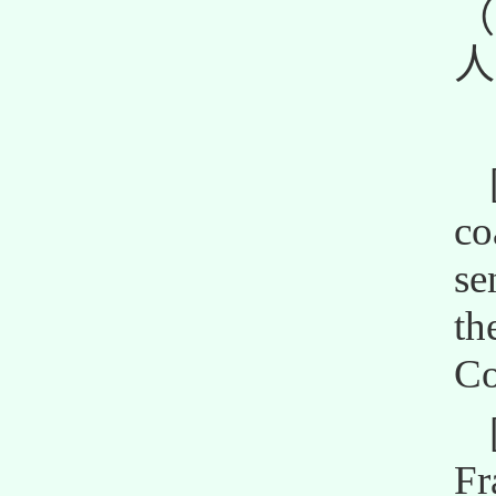
（
人
co
se
t
Co
Fr