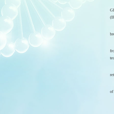
GL
(I
br
fr
te
re
of