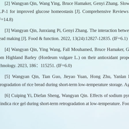
[2] Wangyan Qin, Wang Ying, Bruce Hamaker, Genyi Zhang. Slow dige
P-1 for improved glucose homeostasis [J]. Comprehensive Reviews 
F=14.8)
[3] Wangyan Qin, Junxiang Pi, Genyi Zhang. The interaction betwe
ead making [J]. Food & function. 2022, 13(24):12827-12835. (IF=6.1)
[4] Wangyan Qin, Ying Wang, Fall Mouhamed, Bruce Hamaker, Gen
om Highland Barley (Hordeum vulgare L.) on their antioxidant prope
chnology. 2023, 186：115251. (IF=6.0)
[5] Wangyan Qin, Tian Guo, Jieyao Yuan, Hong Zhu, Yanlan L
trogradation of rice bread during short-term low-temperature storage. A
[6] Cuiping Yi, Diefan Sheng, Wangyan Qin. Effects of sodium pyro
 indica rice gel during short-term retrogradation at low-temperature. F