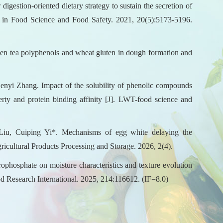
stion-oriented dietary strategy to sustain the secretion of
in Food Science and Food Safety. 2021, 20(5):5173-5196.
en tea polyphenols and wheat gluten in dough formation and
yi Zhang. Impact of the solubility of phenolic compounds
rty and protein binding affinity [J]. LWT-food science and
iu, Cuiping Yi*. Mechanisms of egg white delaying the
gricultural Products Processing and Storage. 2026, 2(4).
phosphate on moisture characteristics and texture evolution
ood Research International. 2025, 214:116612. (IF=8.0)