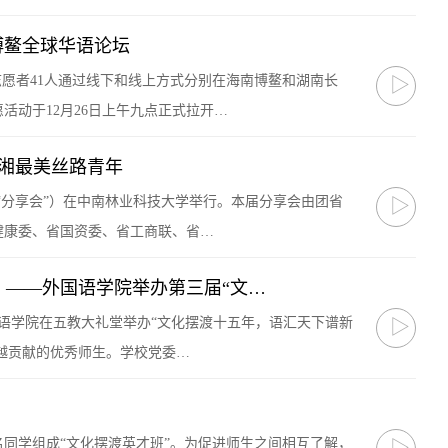
博鳌全球华语论坛
摆渡”志愿者41人通过线下和线上方式分别在海南博鳌和湖南长
▷
活动于12月26日上午九点正式拉开…
湖湘最美丝路青年
称“分享会”）在中南林业科技大学举行。本届分享会由团省
▷
健康委、省国资委、省工商联、省…
——外国语学院举办第三届“文…
国语学院在五教大礼堂举办“文化摆渡十五年，语汇天下谱新
▷
卓越贡献的优秀师生。学校党委…
0名同学组成“文化摆渡英才班”。为促进师生之间相互了解，