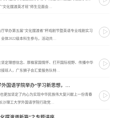
▷
了“文化摆渡英才班”师生见面会…
报告厅举办第五届“文化摆渡者”杯戏剧节暨英语专业戏剧实习
▷
体2022级本科生参与，活动共…
生坚定理想信念、厚植家国情怀、打开国际视野、传播中华
▷
靠接班人，广东狮子会汇爱服务队特…
外国语学院举办“学习新思想，…
，也更加坚定了内心为实现中华民族伟大复兴献上一份青春
▷
长沙理工大学外国语学院行政党…
文化摆渡谱新篇”之专题讲座