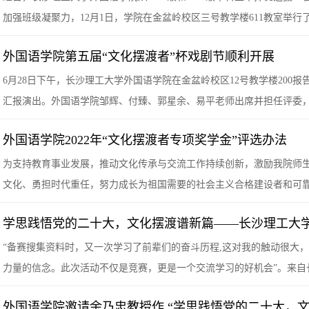
加强班级凝聚力，12月1日，学院在金盆岭校区三号教学楼611教室举行
外国语学院第五届“文化摆渡者”杯戏剧节顺利开展
6月28日下午，长沙理工大学外国语学院在金盆岭校区12号教学楼200
汇报演出。外国语学院邹辉、付臻、郭星余、易平老师出席并担任评委，全
外国语学院2022年“文化摆渡者专项奖学金”评选办法
为支持教育事业发展，推动文化传承与交流工作持续创新，激励我院师
文化、勇担时代重任，努力成长为祖国需要的社会主义合格建设者和可
学思践悟党的二十大，文化摆渡谱新篇——长沙理工大学
“备赛搜集资料时，又一次学习了前辈们的奋斗历程,这对我的触动很大
力量的信念。此次活动不仅是竞赛，更是一个交流学习的好机会”。来自
外国语学院邀请余乃忠教授作 “学思践悟党的二十大，