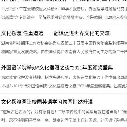
11月1日下午在云塘校区文科楼A-100学术报告厅，外国语学院邀请马
谱新篇”之专题讲座。学院党委书记文丽丽主持，全院教职工120余人参
文化摆渡 任重道远——翻译促进世界文化的交流
湖南省科技翻译工作者协会热烈庆祝第二十四届中国科协年会胜利闭幕
和国家重大发展战略，由中国科协和湖南省人民政府共同主办的第二十四届
外国语学院举办“文化摆渡之夜”2021年度颁奖盛典
为赓续文化摆渡者精神，树立先进典型，表彰在文化摆渡工作中做出卓越
术楼A-101举行外国语学院“文化摆渡者之夜”2021年度颁奖盛典。出
文化摆渡园让校园英语学习氛围悄然升温
“这里古色古香的，好有感觉喔！”“原来传说中的英语角就在这里啊！”
引，忍不住到园子里坐一坐，跟身边同学飙上几句英语。外国语学院筹