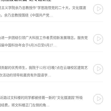
克思主义学院余乃忠教授作“学思践悟党的二十大，文化摆渡
▷
会。余乃忠教授围绕《中国共产党…
为进一步团结引领广大科技工作者贯彻新发展理念，服务党
▷
中国科协年会于6月26日至6月27…
贡献的优秀师生，我院于12月3日晚7点在云塘校区建筑艺
▷
席此次活动的领导和嘉宾有外国语学…
最近路过文科楼的同学都被修葺一新的“文化摆渡园”所吸
▷
措经费，将文科楼正门左侧的角…