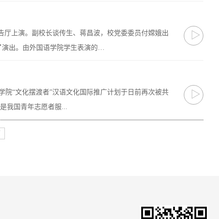
报告厅上演。副校长谈传生、蒋昌波，校党委委员付嫦娥出
▷
了演出。由外国语学院学生表演的…
学院“文化摆渡者”汉语文化国际推广计划于日前再次被共
▷
我国青年志愿者服...
页