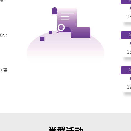
1
项评
2
1
（第
2
1