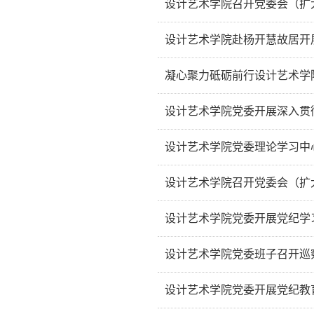
设计艺术学院召开党委会（扩
务地方工作深度融合，5月30日
5月6日下午，学院党委召开扩大
设计艺术学院赴杨开慧故居开
奇等中央领导批示要求以及张国清
为深入学习贯彻党的二十届四中全
凝心聚力砥砺前行设计艺术学
艺术学院党委组织教工党员赴长沙
7月1日下午，设计艺术学院在建筑
设计艺术学院党委开展深入贯
坤、学院全体班子成员、学院特邀
5月16日至17日，设计艺术学院
设计艺术学院党委理论学习中
日下午，全体教工党员参观厂窖惨案
5月14日下午，设计艺术学院党委
设计艺术学院召开党委会（扩
长乔法光到会指导，学院全体党政
4月1日下午，设计艺术学院在建
设计艺术学院党委开展党纪学
全体党委委员、党支部书记参加会
7月19日，设计艺术学院党委组
设计艺术学院党委班子召开巡
东铜像广场、毛泽东同志纪念馆等
6月21日上午，学院党委班子在艺
设计艺术学院党委开展党纪教
指导，学院党委班子全体成员参加