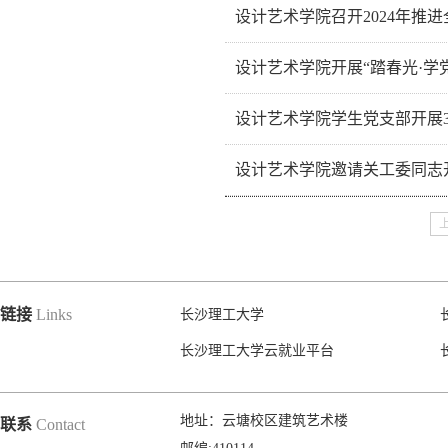
5月21日下午，设计艺术学院党委
设计艺术学院召开2024年推
学院党政领导班子成员、党支部书
为了深入学习贯彻习近平总书记关
设计艺术学院开展“踏春光·学
自觉，4月2日下午，设计艺术学院
3月30日，设计艺术学院党委积
设计艺术学院学生党支部开展
面踏春赏花，到大自然的怀抱里体
三月底，学院六个学生党支部分别
设计艺术学院邀请关工委同志
书记主持。首先，各支部委员分别
为做好毕业生党员材料的整理归档工
委李昌平对毕业生党员档案进行检
链接
Links
长沙理工大学
长沙理工大学云就业平台
地址：云塘校区建筑艺术楼
联系
Contact