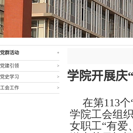
党群活动
+
党建引领
>
学院开展庆
党史学习
>
工会工作
>
在第
113
个
学院工会组
女职工“有爱