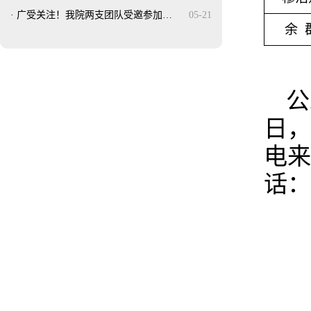
·
广受关注！我院两支团队受邀参加…
05-21
余 
公
日，
电来
话：0