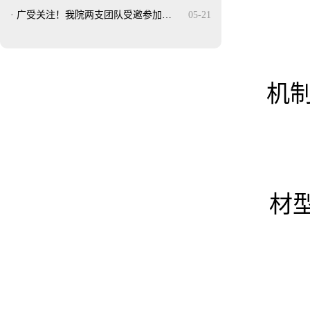
·
广受关注！我院两支团队受邀参加…
05-21
机制
材型