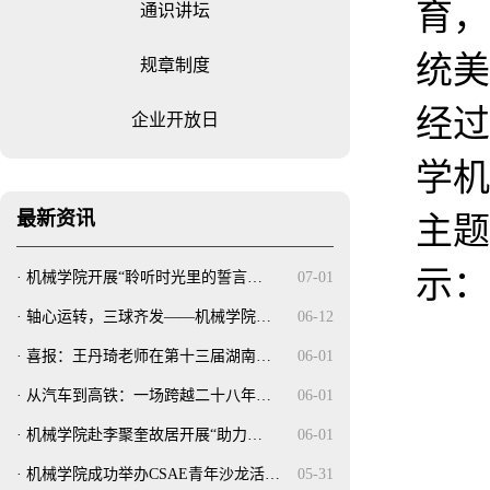
育，
通识讲坛
统美
规章制度
经过
企业开放日
学
机
最新资讯
主题
示：
·
机械学院开展“聆听时光里的誓言…
07-01
·
轴心运转，三球齐发——机械学院…
06-12
·
喜报：王丹琦老师在第十三届湖南…
06-01
·
从汽车到高铁：一场跨越二十八年…
06-01
·
机械学院赴李聚奎故居开展“助力…
06-01
·
机械学院成功举办CSAE青年沙龙活…
05-31