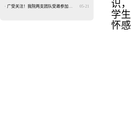
识
·
广受关注！我院两支团队受邀参加…
05-21
学
怀感