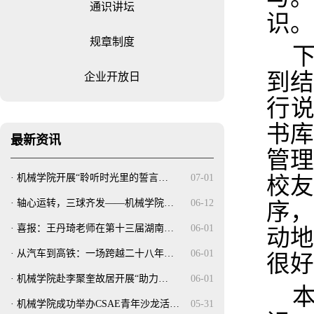
通识讲坛
识。
规章制度
到
企业开放日
行
书
最新资讯
管
·
机械学院开展“聆听时光里的誓言…
07-01
校
·
轴心运转，三球齐发——机械学院…
06-12
序
·
喜报：王丹琦老师在第十三届湖南…
06-01
动
·
从汽车到高铁：一场跨越二十八年…
06-01
很好
·
机械学院赴李聚奎故居开展“助力…
06-01
·
机械学院成功举办CSAE青年沙龙活…
05-31