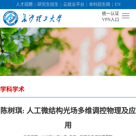
人才招聘
|
研究生招生
|
云就业平台
|
本科招生网
|
EN
统一认证
VPN入口
首
页
学
校
机
概
构
人
况
学科学术
设
才
社
置
培
会
科
陈树琪: 人工微结构光场多维调控物理及应
养
服
学
校
用
务
研
园
招