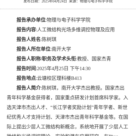
发布日期：2025年04月24日 来源：物理与电子科学学院
究
文
生
长
报告承办单位
:
物理与电子科学学院
化
就
理
报告内容
:
人工微结构光场多维调控物理及应用
业
新
报告人姓名
:
陈树琪
报告人所在单位
:
南开大学
闻
报告人职称
/职务及学术头衔
:
教授、国家杰青
报告时间
:
2025年4月25日 下午14:30
报告地点
:云塘校区
理科楼
B413
报告人简介
:
陈树琪，南开大学杰出教授。国家杰出
青年科学基金获得者，国家重点研发计划首席科学家。入
选天津市杰出人才、
“长江学者奖励计划”青年学者、新世
纪优秀人才支持计划、天津市杰出青年科学基金等。在国
际上提出少层人工微结构新概念，系统地开展了少层人工