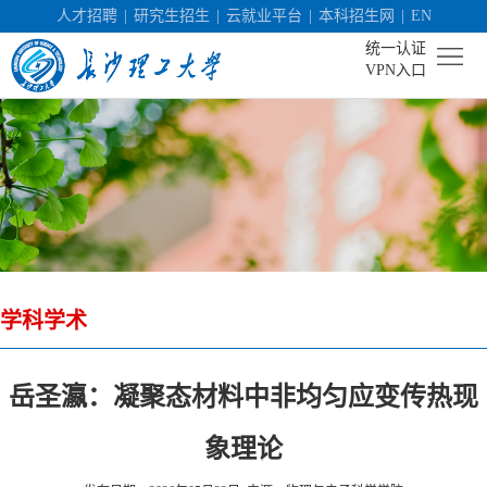
人才招聘
|
研究生招生
|
云就业平台
|
本科招生网
|
EN
统一认证
VPN入口
首
页
学
校
机
概
构
人
况
学科学术
设
才
社
置
培
会
科
岳圣瀛：凝聚态材料中非均匀应变传热现
养
服
学
校
象理论
务
研
园
招