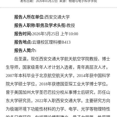
发布日期：2026年05月22日 来源：物理与电子科学学院
究
文
生
长
报告人所在单位:
西安交通大学
化
就
理
报告人职称/职务及学术头衔:
教授
业
新
报告时间:
2026年5月25日 上午10:00
报告地点:
云塘校区理科楼B413
闻
报告人简介:
岳圣瀛，现任西安交通大学航天航空学院教授、博士
生导师，国家级青年人才计划入选者，青年高层次人才。
2007年本科毕业于北京航空航天大学，2014年获中国科学
院大学硕士学位，2018年获德国亚琛工业大学博士学位。
曾于美国加州大学圣巴巴拉分校从事博士后研究，历任山
东大学研究员，2022年入职西安交通大学。主要研究方向
为极端环境下功能性材料的力学、电学、光学等物理特性