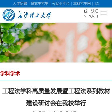
人才招聘
|
研究生招生
|
云就业平台
|
本科招生网
|
EN
统一认证
VPN入口
首
页
学
校
机
概
构
人
况
学科学术
设
才
社
置
培
会
科
工程法学科高质量发展暨工程法系列教材
养
服
学
校
建设研讨会在我校举行
务
研
园
招