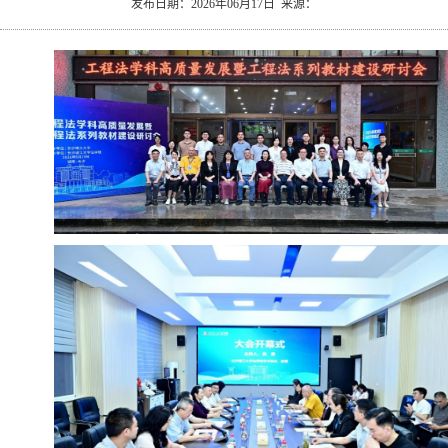
发布日期：2026年06月17日 来源：
究
文
生
长
化
就
理
业
新
闻