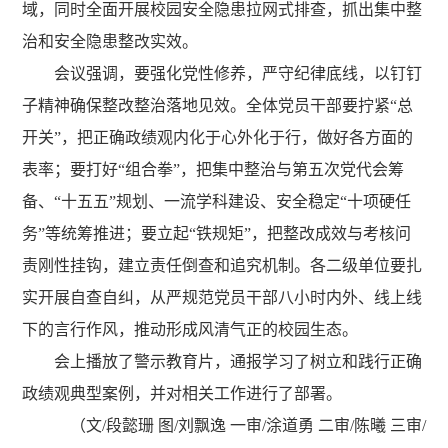
域，同时全面开展校园安全隐患拉网式排查，抓出集中整
治和安全隐患整改实效。
会议强调，要强化党性修养，严守纪律底线，以钉钉
子精神确保整改整治落地见效。全体党员干部要拧紧
“总
开关”，把正确政绩观内化于心外化于行，做好各方面的
表率；要打好“组合拳”，把集中整治与第五次党代会筹
备、“十五五”规划、一流学科建设、安全稳定“十项硬任
务”等统筹推进；要立起“铁规矩”，把整改成效与考核问
责刚性挂钩，建立责任倒查和追究机制。各二级单位要扎
实开展自查自纠，从严规范党员干部八小时内外、线上线
下的言行作风，推动形成风清气正的校园生态。
会上播放了警示教育片，通报学习了树立和践行正确
政绩观典型案例，并对相关工作进行了部署。
（文
/段懿珊 图/刘飘逸 一审/涂道勇 二审/陈曦 三审/