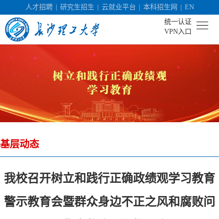
人才招聘
|
研究生招生
|
云就业平台
|
本科招生网
|
EN
统一认证
VPN入口
首
页
学
校
机
概
构
人
况
基层动态
设
才
社
置
培
会
科
我校召开树立和践行正确政绩观学习教育
养
服
学
校
警示教育会暨群众身边不正之风和腐败问
务
研
园
招