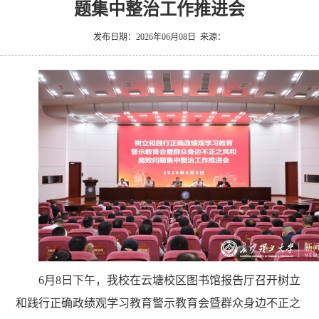
题集中整治工作推进会
究
文
生
长
发布日期：2026年06月08日 来源：
化
就
理
业
新
闻
6月8日下午，我校在云塘校区图书馆报告厅召开树立
和践行正确政绩观学习教育警示教育会暨群众身边不正之