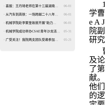
·
喜报：王丹琦老师在第十三届湖南…
06-01
学曹
·
从汽车到高铁：一场跨越二十八年…
06-01
e A 
·
机械学院赴李聚奎故居开展“助力…
06-01
院副
·
机械学院成功举办CSAE青年沙龙活…
05-31
研究
·
广受关注！我院两支团队受邀参加…
05-21
及论
了第
献。
他们
的逻
定要