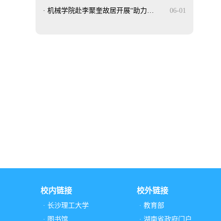
·
机械学院赴李聚奎故居开展“助力…
06-01
校内链接
校外链接
· 长沙理工大学
· 教育部
· 图书馆
· 湖南省政府门户