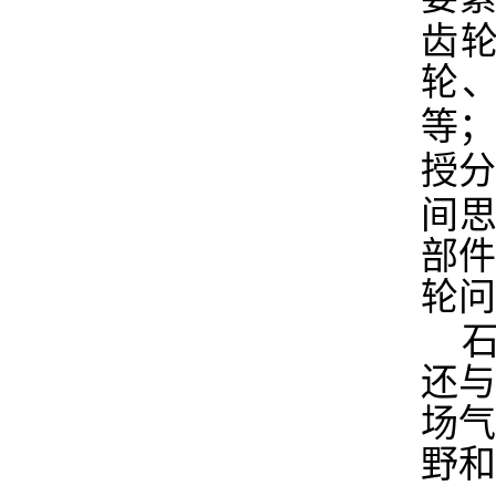
齿
轮
等；
授
间思
部
轮问
还
场
野和