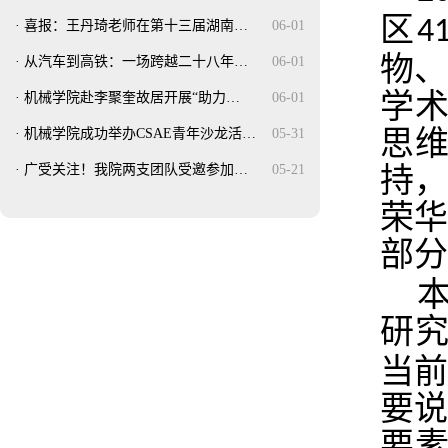
区
4
·
喜报：王丹琦老师在第十三届湖南…
06-01
物
·
从汽车到高铁：一场跨越二十八年…
06-01
学
·
机械学院赴李聚奎故居开展“助力…
06-01
思维
·
机械学院成功举办CSAE青年沙龙活…
05-31
·
广受关注！我院两支团队受邀参加…
05-21
持
荣
部分
研
当
要
要