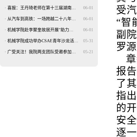
受
·
喜报：王丹琦老师在第十三届湖南…
06-01
·
从汽车到高铁：一场跨越二十八年…
06-01
“智
·
机械学院赴李聚奎故居开展“助力…
06-01
副
·
机械学院成功举办CSAE青年沙龙活…
05-31
罗源
·
广受关注！我院两支团队受邀参加…
05-21
章
报
了
指
的
安
逐