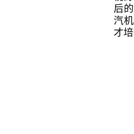
后
汽
才培