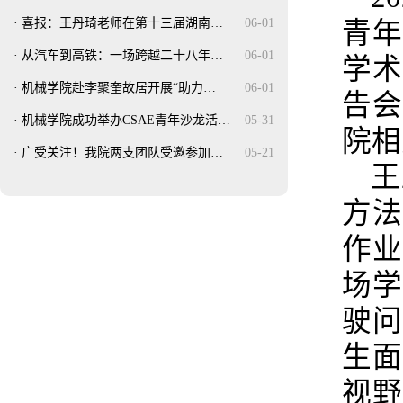
·
喜报：王丹琦老师在第十三届湖南…
06-01
青
·
从汽车到高铁：一场跨越二十八年…
06-01
学
·
机械学院赴李聚奎故居开展“助力…
06-01
告
·
机械学院成功举办CSAE青年沙龙活…
05-31
院相
·
广受关注！我院两支团队受邀参加…
05-21
王
方
作
场
驶
生
视