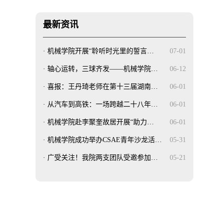
最新资讯
·
机械学院开展“聆听时光里的誓言…
07-01
·
轴心运转，三球齐发——机械学院…
06-12
·
喜报：王丹琦老师在第十三届湖南…
06-01
·
从汽车到高铁：一场跨越二十八年…
06-01
·
机械学院赴李聚奎故居开展“助力…
06-01
·
机械学院成功举办CSAE青年沙龙活…
05-31
·
广受关注！我院两支团队受邀参加…
05-21