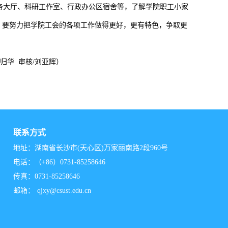
务大厅、科研工作室、行政办公区宿舍等，了解学院职工小家
，要努力把学院工会的各项工作做得更好，更有特色，争取更
刘归华 审核/刘亚辉）
联系方式
地址：湖南省长沙市(天心区)万家丽南路2段960号
电话：（+86）0731-85258646
传真：0731-85258646
邮箱：
qjxy@csust.edu.cn