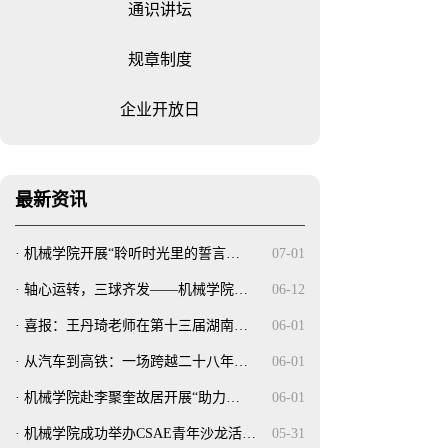
通识讲坛
规章制度
企业开放日
最新资讯
·
机械学院开展“聆听时光里的誓言…
07-01
·
轴心运转，三球齐发——机械学院…
06-12
·
喜报：王丹琦老师在第十三届湖南…
06-01
·
从汽车到高铁：一场跨越二十八年…
06-01
·
机械学院赴李聚奎故居开展“助力…
06-01
·
机械学院成功举办CSAE青年沙龙活…
05-31