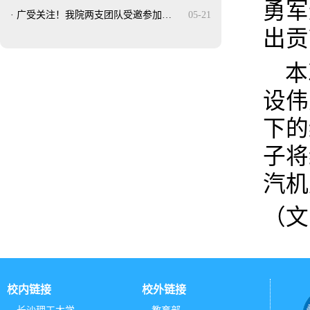
勇军
·
广受关注！我院两支团队受邀参加…
05-21
出贡
本
设伟
下的
子将
汽机
（文
校内链接
校外链接