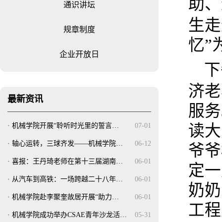
助、
通识讲坛
生走
规章制度
忆”
企业开放日
下
济老
最新资讯
服务
·
机械学院开展“聆听时光里的誓言…
07-01
读大
·
轴心运转，三球齐发——机械学院…
06-12
爷爷
·
喜报：王丹琦老师在第十三届湖南…
06-01
定一
·
从汽车到高铁：一场跨越二十八年…
06-01
奶奶
·
机械学院赴李聚奎故居开展“助力…
06-01
工程
·
机械学院成功举办CSAE青年沙龙活…
05-31