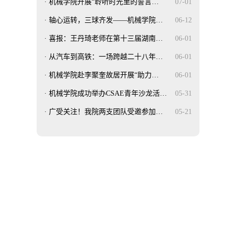
·
机械学院开展“聆听时光里的誓言…
07-01
·
轴心运转，三球齐发——机械学院…
06-12
·
喜报：王丹琦老师在第十三届湖南…
06-01
·
从汽车到高铁：一场跨越二十八年…
06-01
·
机械学院赴李聚奎故居开展“助力…
06-01
·
机械学院成功举办CSAE青年沙龙活…
05-31
·
广受关注！我院两支团队受邀参加…
05-21