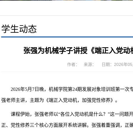
学生动态
张强为机械学子讲授《端正入党动
作者： 来源： 日期：2026年05月
2026年5月7日晚，机械学院第24期发展对象培训班第一
强老师主讲，主题为《端正入党动机，加强党性修养》。
课程伊始，张强老师以
“各位入党动机是什么？”这一问题
正、党性修养三个核心方面展开系统讲解。张强着重强调，正