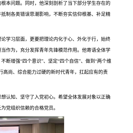
的根本问题。同时，他深刻剖析了当下部分学生存在的
并抵制各类错误思潮影响，不断夯实信仰根基、补足精
理论学习层面，更要把理论内化于心、外化于行，始终
担当作为，充分发挥青年先锋模范作用。他寄语全体学
，不断增强
“四个意识”、坚定“四个自信”、做到“两个维
行高尚、综合能力过硬的新时代青年，扛起应有的责
思想认知、坚守了入党初心。希望全体发展对象以正确
长为党组织信赖的合格党员。