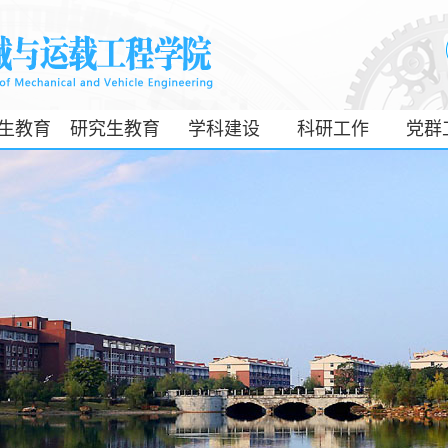
生教育
研究生教育
学科建设
科研工作
党群