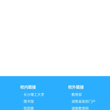
校内链接
校外链接
· 长沙理工大学
· 教育部
· 图书馆
· 湖南省政府门户
· 校团委
· 湖南教育网