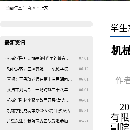
当前位置：
首页
> 正文
学生
最新资讯
机
·
机械学院开展“聆听时光里的誓言…
07-01
·
轴心运转，三球齐发——机械学院…
06-12
作者
·
喜报：王丹琦老师在第十三届湖南…
06-01
·
从汽车到高铁：一场跨越二十八年…
06-01
·
机械学院赴李聚奎故居开展“助力…
06-01
2
·
机械学院成功举办CSAE青年沙龙活…
05-31
有限
·
广受关注！我院两支团队受邀参加…
05-21
副院