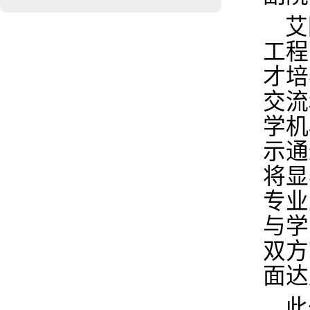
艾
工程
才培
交流
学机
示通
将显
专业
与学
双方
面达
此