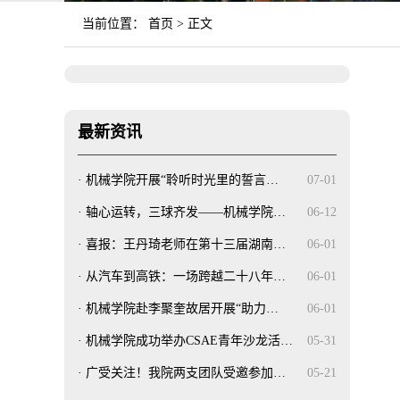
当前位置：
首页
> 正文
最新资讯
·
机械学院开展“聆听时光里的誓言…
07-01
·
轴心运转，三球齐发——机械学院…
06-12
·
喜报：王丹琦老师在第十三届湖南…
06-01
·
从汽车到高铁：一场跨越二十八年…
06-01
·
机械学院赴李聚奎故居开展“助力…
06-01
·
机械学院成功举办CSAE青年沙龙活…
05-31
·
广受关注！我院两支团队受邀参加…
05-21