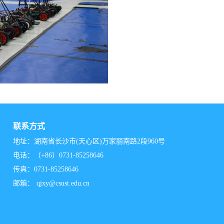
联系方式
地址：湖南省长沙市(天心区)万家丽南路2段960号
电话：（+86）0731-85258646
传真：0731-85258646
邮箱：
qjxy@csust.edu.cn