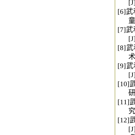
[
[6]
武
童
[7]
武
[
[8]
武
术,
[9]
武
[
[10]
研
[11]
究
[12]
[