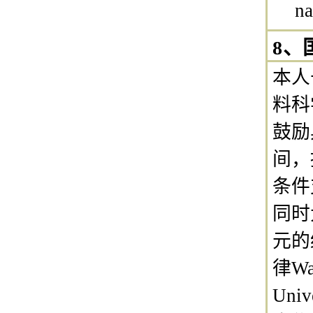
na
8、
本人
料科
鼓励
间，
条件
同时
元的
律Wa
Un