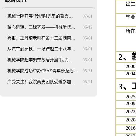
最新资讯
出生
·
机械学院开展“聆听时光里的誓言…
07-01
毕业
·
轴心运转，三球齐发——机械学院…
06-12
所在
·
喜报：王丹琦老师在第十三届湖南…
06-01
·
从汽车到高铁：一场跨越二十八年…
06-01
2、
·
机械学院赴李聚奎故居开展“助力…
06-01
2000
·
机械学院成功举办CSAE青年沙龙活…
05-31
2004
·
广受关注！我院两支团队受邀参加…
05-21
3、
202
2009
2022
2020
2016