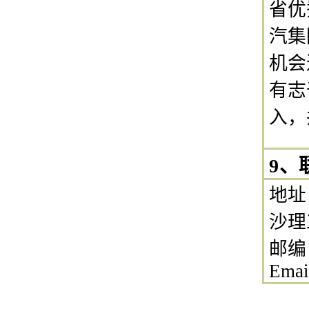
省优
汽集
机会
有志
入，
9、
地址
沙理
邮编：
Emai