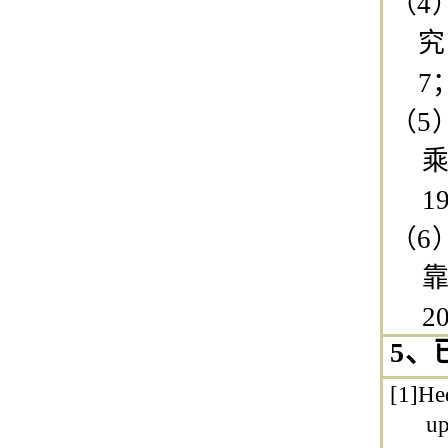
（4
究
7
（5
乘
1
（6
靠
2
5、
[1]
He
up