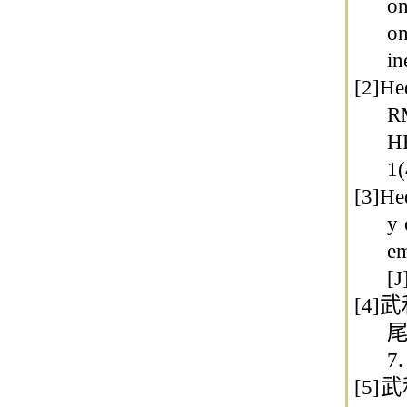
on
on
in
[2]
He
RM
HB
1(
[3]
He
y 
e
[J
[4]
武
尾
7.
[5]
武