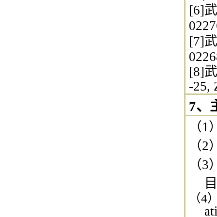
[6]
0227
[7]
0226
[8
-25,
7、
（1
（2
（3
（4
at