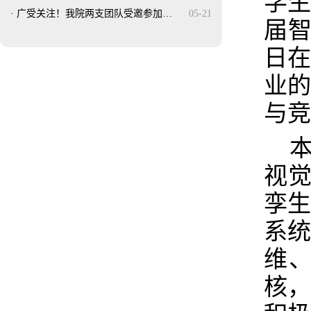
学
·
广受关注！我院两支团队受邀参加…
05-21
届
日
业
与竞
视
孪
系
维
核