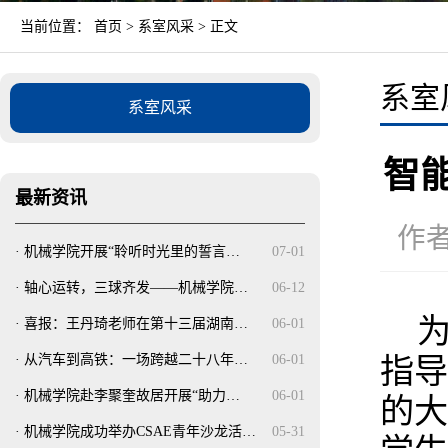
当前位置：
首页
>
系室风采
> 正文
系室
系室风采
智
最新资讯
作者
·
机械学院开展“聆听时光里的誓言…
07-01
·
轴心运转，三球齐发——机械学院…
06-12
·
喜报：王丹琦老师在第十三届湖南…
06-01
·
从汽车到高铁：一场跨越二十八年…
06-01
指
·
机械学院赴李聚奎故居开展“助力…
06-01
的
·
机械学院成功举办CSAE青年沙龙活…
05-31