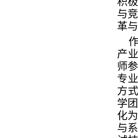
积
与
革与
产
师
专
方式
学
化
与