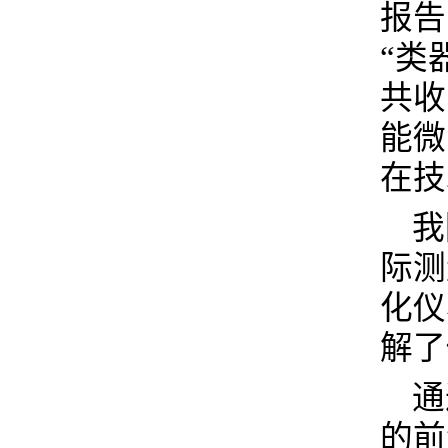
报告
“类
共收
能微
在技
我
际测
化仪
解了
通
的前