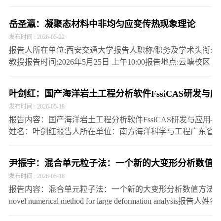
告人职称/职务及学术头衔:董事长/总经理/首席技术官报告时
究
文
生
长
间:2026年5月27日 上午 10:00报…
岳圣瀛：凝聚态材料中非均匀应变传热现象理论
化
就
理
发布时间 : 2026-05-22
报告人所在单位:西安交通大学报告人职称/职务及学术头衔:
业
新
教授报告时间:2026年5月25日 上午10:00报告地点:云塘校区
理科楼B413报告人简介:岳圣瀛，现任西安交通大学航天航
闻
空学院教授、博士生导师，国家级青年人才计…
叶剑红：国产海洋岩土工程分析软件FssiCAS研发与
发布时间 : 2026-05-18
报告内容：国产海洋岩土工程分析软件FssiCAS研发与应用
姓名：叶剑红报告人所在单位：南方海洋科学与工程广东省
称/职务及学术头衔：教授研究员，国家海外高层次人才…
尹振宇：混合单元粒子法：一个新的大变形分析数值方法Hybrid 
发布时间 : 2026-05-18
报告内容：混合单元粒子法：一个新的大变形分析数值方法Hybrid Element
novel numerical method for large deformation a
学报告人…