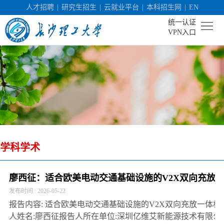
人才招聘
|
研究生招生
|
云就业平台
|
本科招生网
|
EN
统一认证
VPN入口
首
页
学
校
机
概
构
人
况
学科学术
设
才
社
置
培
会
科
廖西征：适合欧美电动交通基础设施的V2X双向充放
发布时间 : 2026-05-22
养
服
学
校
报告内容: 适合欧美电动交通基础设施的V2X双向充放一体机
务
研
园
人姓名:廖西征报告人所在单位:深圳亿维艾新能源技术有限公
招