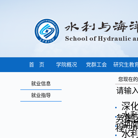
首 页
学院概况
党群工会
研究生教
您现在
就业信息
请输
就业指导
深
水
务集
湖
程”
水利