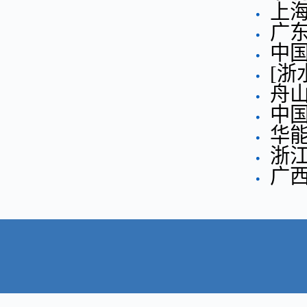
上
广
中
[浙
舟
中
华
浙
广