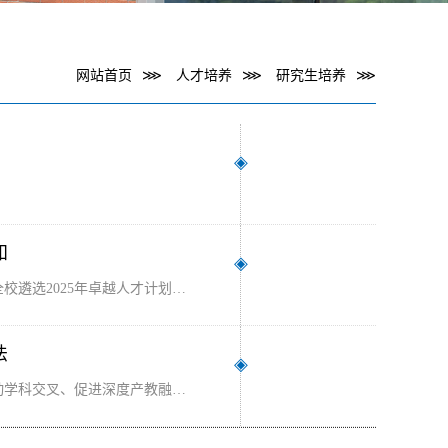
网站首页
⋙
人才培养
⋙
研究生培养
⋙
◈
知
◈
遴选2025年卓越人才计划…
法
◈
动学科交叉、促进深度产教融…