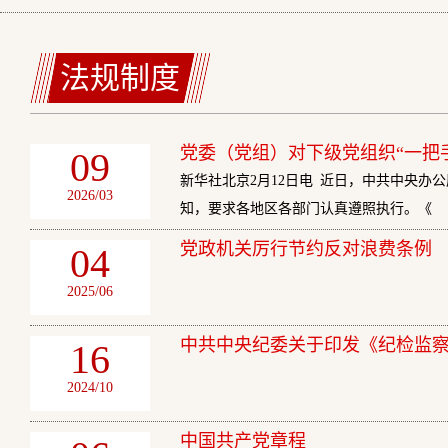
法规制度
党委（党组）对下级党组织“一把
09
新华社北京2月12日电 近日，中共中央办
2026/03
知，要求各地区各部门认真遵照执行。《
党政机关厉行节约反对浪费条例
04
2025/06
中共中央纪委关于印发《纪检监
16
2024/10
中国共产党章程