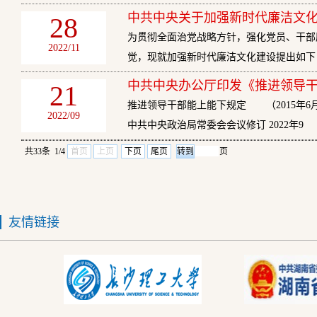
中共中央关于加强新时代廉洁文
28
为贯彻全面治党战略方针，强化党员、干部
2022/11
觉，现就加强新时代廉洁文化建设提出如下
中共中央办公厅印发《推进领导
21
推进领导干部能上能下规定 （2015年6月2
2022/09
中共中央政治局常委会会议修订 2022年9
共33条 1/4
首页
上页
下页
尾页
页
友情链接