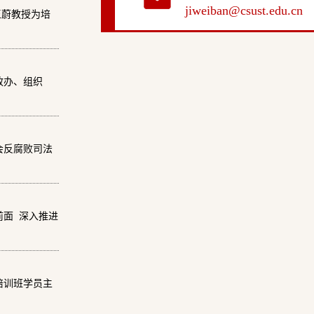
jiweiban@csust.edu.cn
王蔚教授为培
政办、组织
会反腐败司法
前面 深入推进
培训班学员主