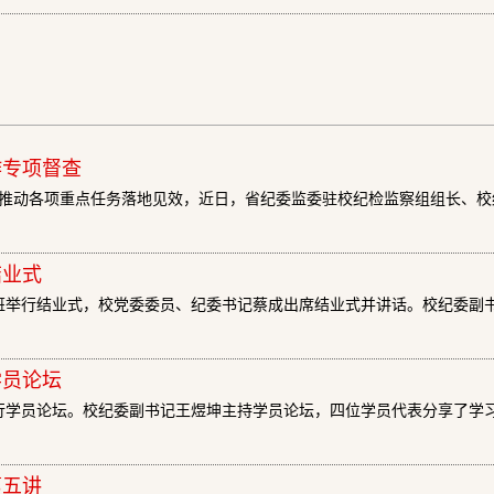
作专项督查
推动各项重点任务落地见效，近日，省纪委监委驻校纪检监察组组长、校
结业式
训班举行结业式，校党委委员、纪委书记蔡成出席结业式并讲话。校纪委副
学员论坛
举行学员论坛。校纪委副书记王煜坤主持学员论坛，四位学员代表分享了学
第五讲