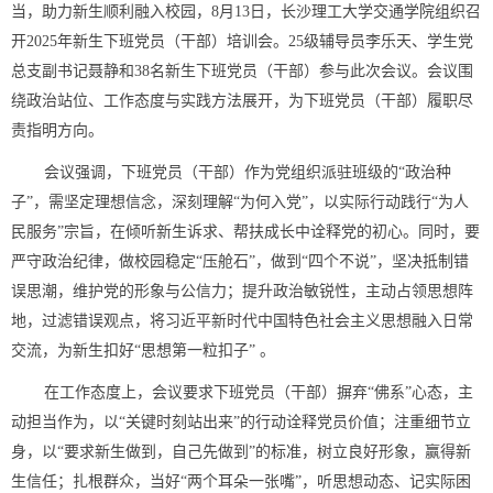
当，助力新生顺利融入校园，8月13日，长沙理工大学交通学院组织召
开2025年新生下班党员（干部）培训会。25级辅导员李乐天、学生党
总支副书记聂静和38名新生下班党员（干部）参与此次会议。会议围
绕政治站位、工作态度与实践方法展开，为下班党员（干部）履职尽
责指明方向。
会议强调，下班党员（干部）作为党组织派驻班级的“政治种
子”，需坚定理想信念，深刻理解“为何入党”，以实际行动践行“为人
民服务”宗旨，在倾听新生诉求、帮扶成长中诠释党的初心。同时，要
严守政治纪律，做校园稳定“压舱石”，做到“四个不说”，坚决抵制错
误思潮，维护党的形象与公信力；提升政治敏锐性，主动占领思想阵
地，过滤错误观点，将习近平新时代中国特色社会主义思想融入日常
交流，为新生扣好“思想第一粒扣子” 。
在工作态度上，会议要求下班党员（干部）摒弃“佛系”心态，主
动担当作为，以“关键时刻站出来”的行动诠释党员价值；注重细节立
身，以“要求新生做到，自己先做到”的标准，树立良好形象，赢得新
生信任；扎根群众，当好“两个耳朵一张嘴”，听思想动态、记实际困