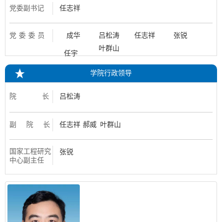
党委副书记
任志祥
党委委员
成华
吕松涛
任志祥
张锐
叶群山
任宇
学院行政领导
院 长
吕松涛
副 院 长
任志祥
郝威
叶群山
国家工程研究
张锐
中心副主任