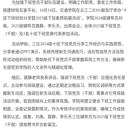
为加强下班党员干部队伍建设，明确工作职责，激发工作热情，
搭建经验互鉴平台，10月14日，交通学院在云工二B301报告厅举办"十
佳下班经验分享暨2025级下班素质拓展活动"。学院2024级辅导员刘
禹，2025级辅导员聂静、李乐天，出席会议，全体2025级下班党员
（干部）及3名十佳下班受邀代表参加活动。
活动伊始，三位2024级十佳下班党员分享工作经历与实践感悟。
分享者通过PPT演示，系统传授新生沟通技巧、适应性指导方法及院
校活动组织经验，帮助新任下班党员干部掌握高效工作方法，确保新
生感受到学院的人文关怀与精细化管理。
随后，聂静老师发表讲话，强调下班党员（干部）应强化责任意
识，主动参与班级建设，通过定期走访晚自习、跨校区调研等方式掌
握新生动态；强调在新生适应期，下班党员（干部）需重点引导班级
活动开展，营造团结向上的集体氛围。学院将建立健全下班工作留痕
制度，全面记录履职情况，作为考核评价的客观依据，确保工作成效
得到认定。接着，刘禹、聂静、李乐天三位辅导员为2025级下班党员
（干部）颁发聘书并合影留念。