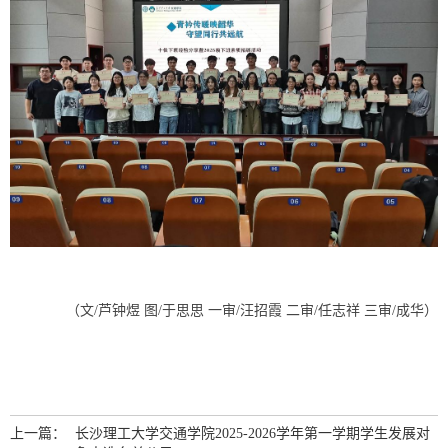
（文/芦钟煜 图/于思思
一审/汪招霞 二审/
任志祥
三审/成华
）
上一篇：
长沙理工大学交通学院2025-2026学年第一学期学生发展对