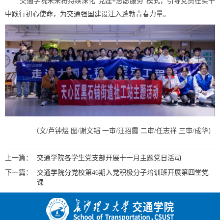
交通学院未来将持续深化“党建+志愿服务”模式，引导党员在实干
中践行初心使命，为交通强国建设注入蓬勃青春力量。
（文
/芦钟煜 图/谢文韬
一审/汪招霞 二审/
任志祥
三审/成华
）
上一篇：
交通学院各学生党支部开展十一月主题党日活动
下一篇：
交通学院分党校第46期入党积极分子培训班开展第四堂党
课