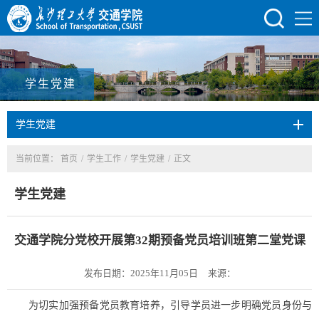
学生党建
学生党建
当前位置：
首页
/
学生工作
/
学生党建
/
正文
学生党建
交通学院分党校开展第32期预备党员培训班第二堂党课
发布日期：2025年11月05日
来源：
为切实加强预备党员教育培养，引导学员进一步明确党员身份与