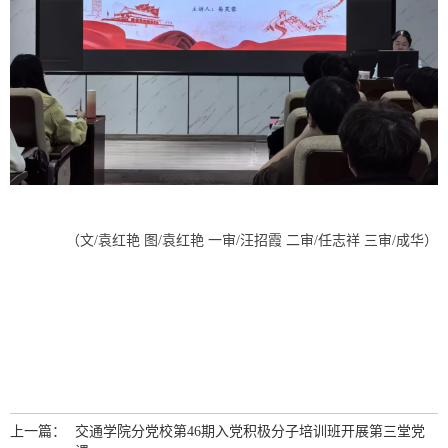
（文/袁红艳 图/袁红艳
一审/汪招霞 二审/
任志祥
三审/成华
）
上一篇：
交通学院分党校第46期入党积极分子培训班开展第三堂党